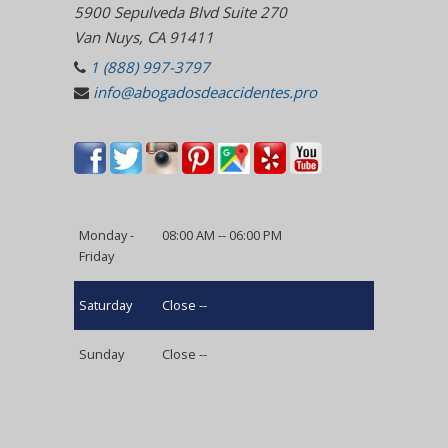
5900 Sepulveda Blvd Suite 270
Van Nuys, CA 91411
1 (888) 997-3797
info@abogadosdeaccidentes.pro
Monday -
08:00 AM -- 06:00 PM
Friday
Saturday
Close --
Sunday
Close --