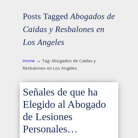
Posts Tagged
Abogados de
Caidas y Resbalones en
Los Angeles
→
Home
Tag: Abogados de Caidas y
Resbalones en Los Angeles
Señales de que ha
Elegido al Abogado
de Lesiones
Personales…