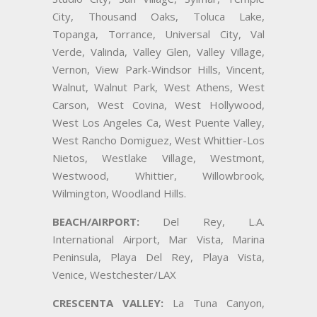
City, Thousand Oaks, Toluca Lake,
Topanga, Torrance, Universal City, Val
Verde, Valinda, Valley Glen, Valley Village,
Vernon, View Park-Windsor Hills, Vincent,
Walnut, Walnut Park, West Athens, West
Carson, West Covina, West Hollywood,
West Los Angeles Ca, West Puente Valley,
West Rancho Domiguez, West Whittier-Los
Nietos, Westlake Village, Westmont,
Westwood, Whittier, Willowbrook,
Wilmington, Woodland Hills.
BEACH/AIRPORT:
Del Rey, L.A.
International Airport, Mar Vista, Marina
Peninsula, Playa Del Rey, Playa Vista,
Venice, Westchester/LAX
CRESCENTA VALLEY:
La Tuna Canyon,