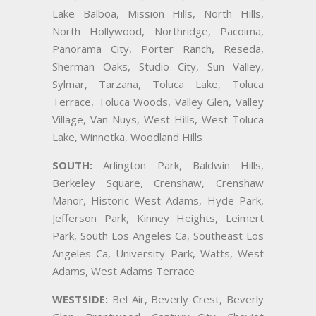
Lake Balboa, Mission Hills, North Hills,
North Hollywood, Northridge, Pacoima,
Panorama City, Porter Ranch, Reseda,
Sherman Oaks, Studio City, Sun Valley,
Sylmar, Tarzana, Toluca Lake, Toluca
Terrace, Toluca Woods, Valley Glen, Valley
Village, Van Nuys, West Hills, West Toluca
Lake, Winnetka, Woodland Hills
SOUTH:
Arlington Park, Baldwin Hills,
Berkeley Square, Crenshaw, Crenshaw
Manor, Historic West Adams, Hyde Park,
Jefferson Park, Kinney Heights, Leimert
Park, South Los Angeles Ca, Southeast Los
Angeles Ca, University Park, Watts, West
Adams, West Adams Terrace
WESTSIDE:
Bel Air, Beverly Crest, Beverly