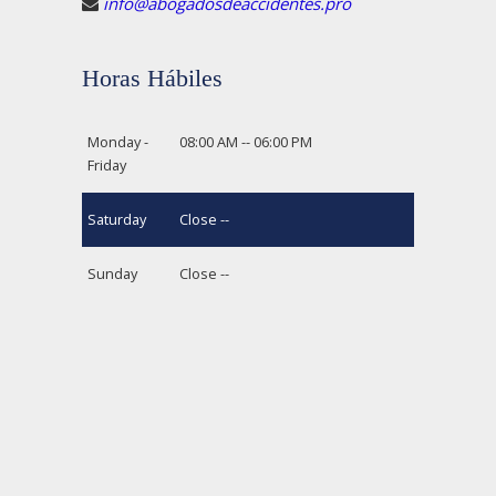
info@abogadosdeaccidentes.pro
Horas Hábiles
Monday -
08:00 AM -- 06:00 PM
Friday
Saturday
Close --
Sunday
Close --