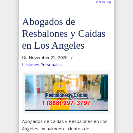
Back to Top
Abogados de
Resbalones y Caídas
en Los Angeles
On November 25, 2020
/
Lesiones Personales
Abogados de Caídas y Resbalones en Los
Angeles . Anualmente, cientos de