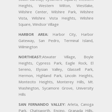
Heights, Western Wilton, Westlake,
Wilshire Center, Wilshire Park, Wilshire
Vista, Wilshire Vista Heights, Wilshire
Square, Windsor Village
HARBOR AREA:
Harbor City, Harbor
Gateway, San Pedro, Terminal Island,
Wilmington
NORTHEAST:
Atwater Village, Boyle
Heights, Cypress Park, Eagle Rock, El
Sereno, Elysian Valley, Glassell Park,
Hermon, Highland Park, Lincoln Heights,
Montecito Heights, Monterey Hills, Mt.
Washington, Sycamore Grove, University
Hills
SAN FERNANDO VALLEY:
Arleta, Canoga
Park, Chatsworth, Encino, Granada Hills,