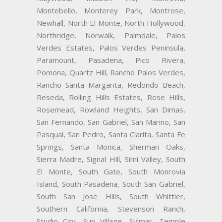
Montebello, Monterey Park, Montrose,
Newhall, North El Monte, North Hollywood,
Northridge, Norwalk, Palmdale, Palos
Verdes Estates, Palos Verdes Peninsula,
Paramount, Pasadena, Pico Rivera,
Pomona, Quartz Hill, Rancho Palos Verdes,
Rancho Santa Margarita, Redondo Beach,
Reseda, Rolling Hills Estates, Rose Hills,
Rosemead, Rowland Heights, San Dimas,
San Fernando, San Gabriel, San Marino, San
Pasqual, San Pedro, Santa Clarita, Santa Fe
Springs, Santa Monica, Sherman Oaks,
Sierra Madre, Signal Hill, Simi Valley, South
El Monte, South Gate, South Monrovia
Island, South Pasadena, South San Gabriel,
South San Jose Hills, South Whittier,
Southern California, Stevenson Ranch,
Studio City, Sun Village, Sylmar, Temple