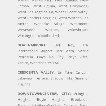
Walnut, Walnut Park, West Athens, West
Carson, West Covina, West Hollywood,
West Los Angeles Ca, West Puente Valley,
West Rancho Domiguez, West Whittier-Los
Nietos, Westlake Village, Westmont,
Westwood, Whittier, Willowbrook,
Wilmington, Woodland Hills.
BEACH/AIRPORT:
Del Rey, L.A.
International Airport, Mar Vista, Marina
Peninsula, Playa Del Rey, Playa Vista,
Venice, Westchester/LAX
CRESCENTA VALLEY:
La Tuna Canyon,
Lakeview Terrace, Shadow Hills, Sunland,
Tujunga
DOWNTOWN/CENTRAL CITY:
Arlington
Heights, Boyle Heights, Brookside,
Byzantine-Latino Quarter, Cahuega Pass,