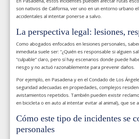
En Pasadena, estos incidentes pueden afectar rutas esc
son nativos de California, ver uno en un entorno urbano 
accidentales al intentar ponerse a salvo.
La perspectiva legal: lesiones, r
Como abogados enfocados en lesiones personales, sabemo
inmediata suele ser: “¿Quién es responsable si alguien s
“culpable” claro, pero sí hay escenarios donde puede habe
riesgo y no actuó razonablemente para prevenir daños.
Por ejemplo, en Pasadena y en el Condado de Los Ángele
seguridad adecuadas en propiedades, complejos residenc
avistamientos repetidos. También pueden existir reclamo
en bicicleta o en auto al intentar evitar al animal), que s
Cómo este tipo de incidentes se 
personales