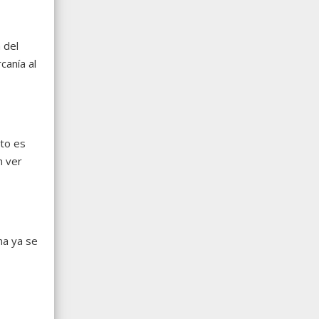
 del
canía al
nto es
n ver
ma ya se