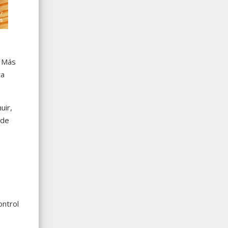
. Más
ta
uir,
nde
ontrol