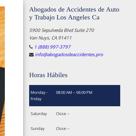
Abogados de Accidentes de Auto
y Trabajo Los Angeles Ca
5900 Sepulveda Blvd Suite 270
Van Nuys, CA 91411
1 (888) 997-3797
info@abogadosdeaccidentes.pro
Horas Hábiles
Monday -
08:00 AM -- 06:00 PM
Friday
Saturday
Close --
Sunday
Close --