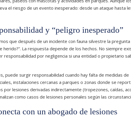
olares, paseos con mascotas y actividades en parques. Aunque l
eleva el riesgo de un evento inesperado: desde un ataque hasta l
esponsabilidad y “peligro inesperado”
s que después de un incidente con fauna silvestre la pregunta
ale herido?”. La respuesta depende de los hechos. No siempre exi
r responsabilidad por negligencia si una entidad o propietario sab
s, puede surgir responsabilidad cuando hay falta de medidas de
iales, instalaciones cercanas a parques o zonas donde se repor
s por lesiones derivadas indirectamente (tropezones, caídas, ac
e analizan como casos de lesiones personales según las circunstanci
conecta con un abogado de lesiones