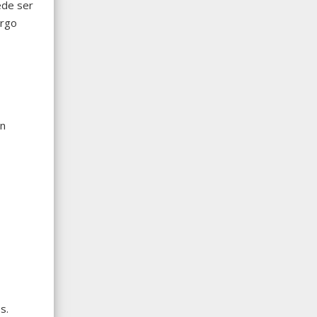
ede ser
argo
ón
s.