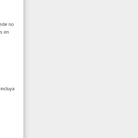
uede no
es en
incluya