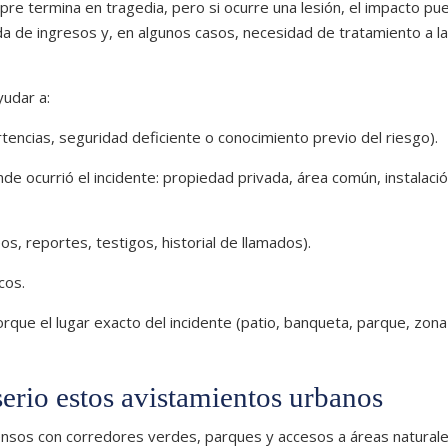
e termina en tragedia, pero si ocurre una lesión, el impacto pu
ida de ingresos y, en algunos casos, necesidad de tratamiento a l
udar a:
rtencias, seguridad deficiente o conocimiento previo del riesgo).
e ocurrió el incidente: propiedad privada, área común, instalaci
s, reportes, testigos, historial de llamados).
cos.
que el lugar exacto del incidente (patio, banqueta, parque, zona
erio estos avistamientos urbanos
densos con corredores verdes, parques y accesos a áreas naturale