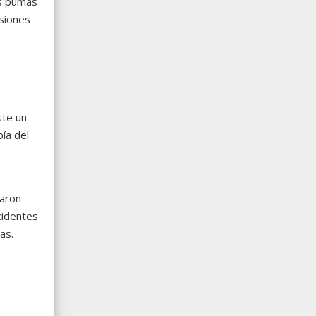
os pumas
esiones
ste un
ía del
taron
cidentes
as.