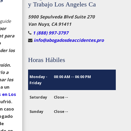
y Trabajo Los Angeles Ca
5900 Sepulveda Blvd Suite 270
 guide
Van Nuys, CA 91411
por
1 (888) 997-3797
nt para
info@abogadosdeaccidentes.pro
o
der los
Horas Hábiles
sión.
lo a
Monday -
08:00 AM -- 06:00 PM
ar los
Friday
 a un
 en Los
Saturday
Close --
ufrió.
un caso
Sunday
Close --
bogado
de
ado en