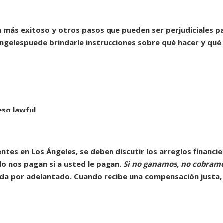
 más exitoso y otros pasos que pueden ser perjudiciales p
ngeles
puede brindarle instrucciones sobre qué hacer y qué
eso lawful
entes en Los
Ángeles
, se deben discutir los arreglos financie
o nos pagan si a usted le pagan.
Si no ganamos, no cobramo
a por adelantado. Cuando recibe una compensación justa,