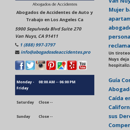
Van Nuy
Mujer b
Abogados de Accidentes de Auto y
aparta
Trabajo en Los Angeles Ca
abogado
5900 Sepulveda Blvd Suite 270
persona
Van Nuys, CA 91411
reclam
1 (888) 997-3797
info@abogadosdeaccidentes.pro
Un tirote
Nuys deja
hospitaliz
Guía Co
Monday -
08:00 AM -- 06:00 PM
Abogado
Friday
Caída e
Saturday
Close --
Califor
sus Der
Sunday
Close --
Compen