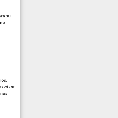
ara su
 no
ros.
s ni un
 nos