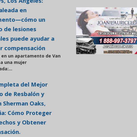
s, Los Ángeles:
aleada en
mento—cómo un
 de lesiones
les puede ayudar a
ar compensación
o en un apartamento de Van
 a una mujer
ada:...
mpleta del Mejor
 de Resbalón y
n Sherman Oaks,
nia: Cómo Proteger
echos y Obtener
sación.