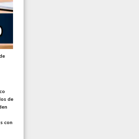
ede
ico
los de
den
os con