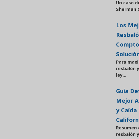
Un caso d
Sherman O
Los Me
Resbaló
Compton
Solució
Para maxi
resbalón 
ley...
Guía Def
Mejor 
y Caída
Californ
Resumen e
resbalón 