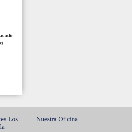
acudir
os
tes Los
Nuestra Oficina
la