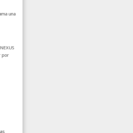
rama una
 (NEXUS
r por
las