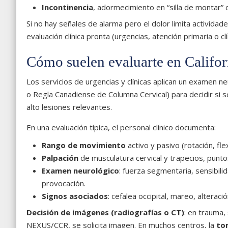
Incontinencia
, adormecimiento en “silla de montar”
Si no hay señales de alarma pero el dolor limita activid
evaluación clínica pronta (urgencias, atención primaria o clí
Cómo suelen evaluarte en Californ
Los servicios de urgencias y clínicas aplican un examen 
o Regla Canadiense de Columna Cervical) para decidir si s
alto lesiones relevantes.
En una evaluación típica, el personal clínico documenta:
Rango de movimiento
activo y pasivo (rotación, fl
Palpación
de musculatura cervical y trapecios, puntos 
Examen neurológico
: fuerza segmentaria, sensibi
provocación.
Signos asociados
: cefalea occipital, mareo, alteraci
Decisión de imágenes (radiografías o CT)
: en trauma,
NEXUS/CCR, se solicita imagen. En muchos centros, la
to