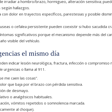
de irradiar a hombro/brazo, hormigueo, alteración sensitiva; pue
 según hallazgos.
sa con dolor en trayectos específicos, parestesias y posible dismi
áuseas o cefalea persistente pueden coexistir si hubo sacudida cr
 síntomas significativos porque el mecanismo depende más del c
ño visible del vehículo.
gencias el mismo día
en indicar lesión neurológica, fractura, infección o compromiso 
de urgencias o llama al 911.
e me caen las cosas”.
lor que baja por el brazo con pérdida sensitiva.
ción de desmayo.
tivo o analgésicos habituales.
tación, vómitos repetidos o somnolencia marcada.
icamente al choque).