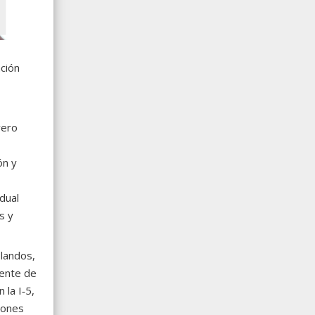
ación
vero
ón y
adual
s y
blandos,
dente de
 la I‑5,
iones