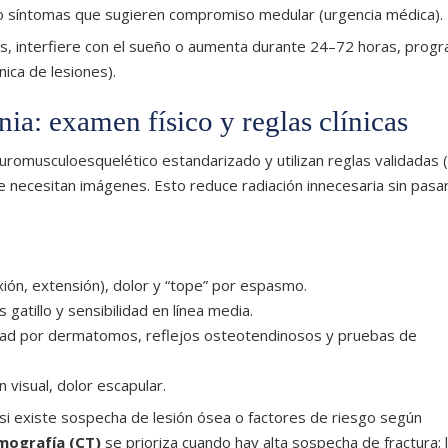
 o síntomas que sugieren compromiso medular (urgencia médica).
ades, interfiere con el sueño o aumenta durante 24–72 horas, prog
nica de lesiones).
ia: examen físico y reglas clínicas
neuromusculoesquelético estandarizado y utilizan reglas validadas
e necesitan imágenes. Esto reduce radiación innecesaria sin pasa
exión, extensión), dolor y “tope” por espasmo.
gatillo y sensibilidad en línea media.
lidad por dermatomos, reflejos osteotendinosos y pruebas de
ón visual, dolor escapular.
 si existe sospecha de lesión ósea o factores de riesgo según
mografía (CT)
se prioriza cuando hay alta sospecha de fractura; 