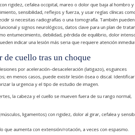
on rigidez, cefalea occipital, mareo o dolor que baja al hombro y
miento, sensibilidad, reflejos y fuerza, y usar reglas clínicas com
cidir si necesitas radiografías o una tomografía. También pueden
uncional y signos neurológicos, datos clave para un plan de trata
omo entumecimiento, debilidad, pérdida de equilibrio, dolor inten
pueden indicar una lesión más seria que requiere atención inmedia
r de cuello tras un choque
 lesiones por aceleración–desaceleración (latigazo), esguinces
s; en menos casos, puede existir lesión ósea o discal. Identificar
rizar la urgencia y el tipo de estudio de imagen.
rtes, la cabeza y el cuello se mueven fuera de su rango normal,
(músculos, ligamentos) con rigidez, dolor al girar, cefalea y sensib
zado que aumenta con extensión/rotación, a veces con espasmo.