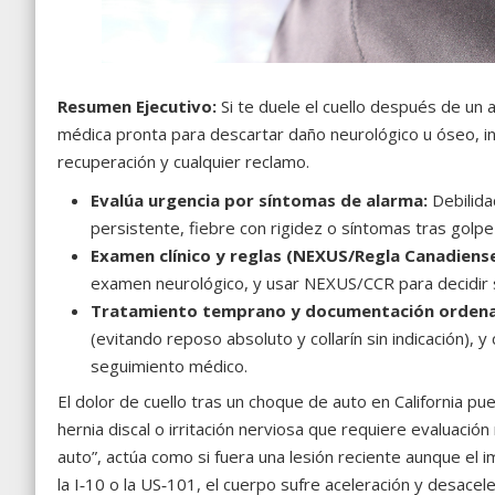
Resumen Ejecutivo:
Si te duele el cuello después de un 
médica pronta para descartar daño neurológico u óseo, inic
recuperación y cualquier reclamo.
Evalúa urgencia por síntomas de alarma:
Debilida
persistente, fiebre con rigidez o síntomas tras golpe
Examen clínico y reglas (NEXUS/Regla Canadiense
examen neurológico, y usar NEXUS/CCR para decidir si
Tratamiento temprano y documentación orden
(evitando reposo absoluto y collarín sin indicación), 
seguimiento médico.
El dolor de cuello tras un choque de auto en California pu
hernia discal o irritación nerviosa que requiere evaluació
auto”, actúa como si fuera una lesión reciente aunque el i
la I‑10 o la US‑101, el cuerpo sufre aceleración y desace