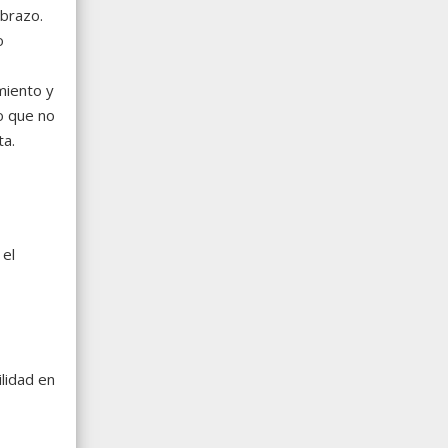
 brazo.
o
miento y
so que no
ta.
 el
ilidad en