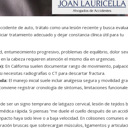
accidente de auto, trátalo como una lesión reciente y busca evalu
iar tratamiento adecuado y dejar constancia clínica útil para tu
d, entumecimiento progresivo, problemas de equilibrio, dolor se
 en la cabeza requieren atención el mismo día en urgencias.
):
En California suelen documentar rango de movimiento, palpaci
 necesitas radiografías o CT para descartar fractura.
ada:
El manejo inicial suele incluir analgesia segura y movilidad gr
y conviene registrar cronología de síntomas, limitaciones funcionale
ede ser un signo temprano de latigazo cervical, lesión de tejidos 
n médica rápida. Si piensas “me duele el cuello después de un acci
mpacto haya sido leve o a baja velocidad. En colisiones comunes en
leración bruscas que sobrecargan músculos, ligamentos y articulac