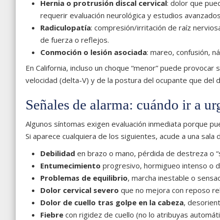
Hernia o protrusión discal cervical
: dolor que pue
requerir evaluación neurológica y estudios avanzados
Radiculopatía
: compresión/irritación de raíz nervio
de fuerza o reflejos.
Conmoción o lesión asociada
: mareo, confusión, n
En California, incluso un choque “menor” puede provocar
velocidad (delta-V) y de la postura del ocupante que del da
Señales de alarma: cuándo ir a ur
Algunos síntomas exigen evaluación inmediata porque pued
Si aparece cualquiera de los siguientes, acude a una sala 
Debilidad
en brazo o mano, pérdida de destreza o “s
Entumecimiento
progresivo, hormigueo intenso o do
Problemas de equilibrio
, marcha inestable o sensa
Dolor cervical severo
que no mejora con reposo rela
Dolor de cuello tras golpe en la cabeza
, desorien
Fiebre
con rigidez de cuello (no lo atribuyas automát