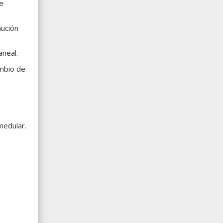
de
nución
aneal.
ambio de
medular.