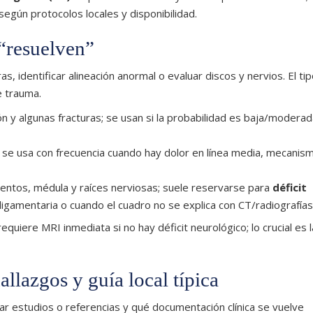
egún protocolos locales y disponibilidad.
“resuelven”
as, identificar alineación anormal o evaluar discos y nervios. El ti
e trauma.
ión y algunas fracturas; se usan si la probabilidad es baja/moderad
s; se usa con frecuencia cuando hay dolor en línea media, mecanis
gamentos, médula y raíces nerviosas; suele reservarse para
déficit
ligamentaria o cuando el cuadro no se explica con CT/radiografías
quiere MRI inmediata si no hay déficit neurológico; lo crucial es l
allazgos y guía local típica
ar estudios o referencias y qué documentación clínica se vuelve