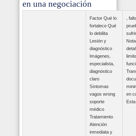
en una negociación
Factor Qué lo
, fal
fortalece Qué
prue
lo debilita
sufr
Lesión y
Nota
diagnóstico
deta
Imágenes,
limi
especialista,
func
diagnóstico
Tran
claro
docu
Síntomas
mini
vagos wrong
en c
soporte
Esta
médico
Tratamiento
Atención
inmediata y