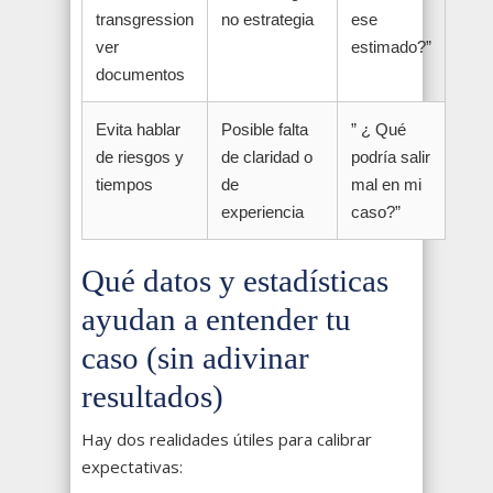
transgression
no estrategia
ese
ver
estimado?”
documentos
Evita hablar
Posible falta
” ¿ Qué
de riesgos y
de claridad o
podría salir
tiempos
de
mal en mi
experiencia
caso?”
Qué datos y estadísticas
ayudan a entender tu
caso (sin adivinar
resultados)
Hay dos realidades útiles para calibrar
expectativas: