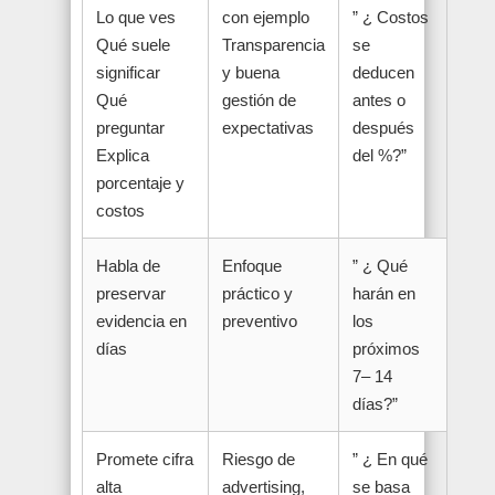
Lo que ves
con ejemplo
” ¿ Costos
Qué suele
Transparencia
se
significar
y buena
deducen
Qué
gestión de
antes o
preguntar
expectativas
después
Explica
del %?”
porcentaje y
costos
Habla de
Enfoque
” ¿ Qué
preservar
práctico y
harán en
evidencia en
preventivo
los
días
próximos
7– 14
días?”
Promete cifra
Riesgo de
” ¿ En qué
alta
advertising,
se basa