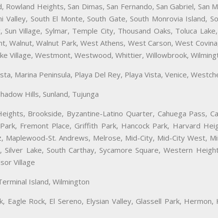
, Rowland Heights, San Dimas, San Fernando, San Gabriel, San Mar
mi Valley, South El Monte, South Gate, South Monrovia Island, S
y, Sun Village, Sylmar, Temple City, Thousand Oaks, Toluca Lake,
ncent, Walnut, Walnut Park, West Athens, West Carson, West Covi
e Village, Westmont, Westwood, Whittier, Willowbrook, Wilmingt
Vista, Marina Peninsula, Playa Del Rey, Playa Vista, Venice, Westc
hadow Hills, Sunland, Tujunga
eights, Brookside, Byzantine-Latino Quarter, Cahuega Pass, Car
ark, Fremont Place, Griffith Park, Hancock Park, Harvard Heig
 Maplewood-St. Andrews, Melrose, Mid-City, Mid-City West, Miracl
Silver Lake, South Carthay, Sycamore Square, Western Heights,
sor Village
erminal Island, Wilmington
k, Eagle Rock, El Sereno, Elysian Valley, Glassell Park, Hermon