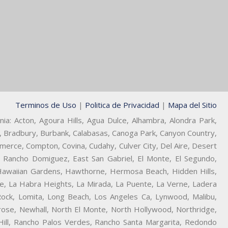
Terminos de Uso
|
Politica de Privacidad
|
Mapa del Sitio
ia: Acton, Agoura Hills, Agua Dulce, Alhambra, Alondra Park,
lls, Bradbury, Burbank, Calabasas, Canoga Park, Canyon Country,
mmerce, Compton, Covina, Cudahy, Culver City, Del Aire, Desert
 Rancho Domiguez, East San Gabriel, El Monte, El Segundo,
 Hawaiian Gardens, Hawthorne, Hermosa Beach, Hidden Hills,
se, La Habra Heights, La Mirada, La Puente, La Verne, Ladera
Rock, Lomita, Long Beach, Los Angeles Ca, Lynwood, Malibu,
rose, Newhall, North El Monte, North Hollywood, Northridge,
Hill, Rancho Palos Verdes, Rancho Santa Margarita, Redondo