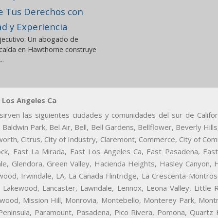
e Tus Derechos con
ad y Experiencia
ecutivo: Un abogado de
 caída en Hawthorne construye
..
 Los Angeles Ca
irven las siguientes ciudades y comunidades del sur de Californ
 Baldwin Park, Bel Air, Bell, Bell Gardens, Bellflower, Beverly Hi
sworth, Citrus, City of Industry, Claremont, Commerce, City of Co
ck, East La Mirada, East Los Angeles Ca, East Pasadena, East
ale, Glendora, Green Valley, Hacienda Heights, Hasley Canyon,
ewood, Irwindale, LA, La Cañada Flintridge, La Crescenta-Montro
 Lakewood, Lancaster, Lawndale, Lennox, Leona Valley, Little 
wood, Mission Hill, Monrovia, Montebello, Monterey Park, Mont
Peninsula, Paramount, Pasadena, Pico Rivera, Pomona, Quartz 