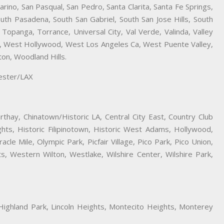
ino, San Pasqual, San Pedro, Santa Clarita, Santa Fe Springs,
outh Pasadena, South San Gabriel, South San Jose Hills, South
 Topanga, Torrance, Universal City, Val Verde, Valinda, Valley
na, West Hollywood, West Los Angeles Ca, West Puente Valley,
on, Woodland Hills.
hester/LAX
thay, Chinatown/Historic LA, Central City East, Country Club
hts, Historic Filipinotown, Historic West Adams, Hollywood,
e Mile, Olympic Park, Picfair Village, Pico Park, Pico Union,
 Western Wilton, Westlake, Wilshire Center, Wilshire Park,
, Highland Park, Lincoln Heights, Montecito Heights, Monterey