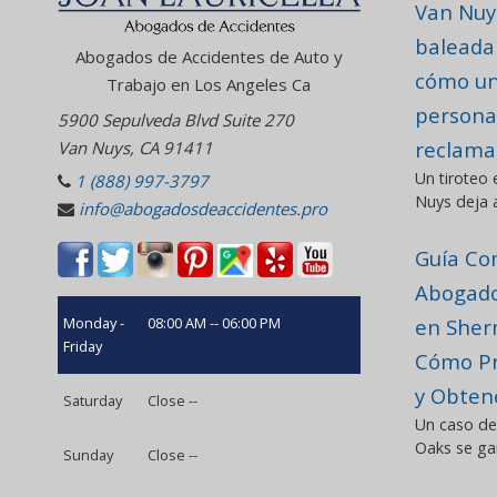
Van Nuy
balead
Abogados de Accidentes de Auto y
cómo un
Trabajo en Los Angeles Ca
persona
5900 Sepulveda Blvd Suite 270
reclama
Van Nuys, CA 91411
Un tiroteo
1 (888) 997-3797
Nuys deja a
info@abogadosdeaccidentes.pro
Guía Co
Abogado
en Sher
Monday -
08:00 AM -- 06:00 PM
Friday
Cómo Pr
y Obten
Saturday
Close --
Un caso de
Oaks se ga
Sunday
Close --