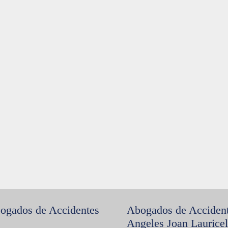
ogados de Accidentes
Abogados de Acciden
Angeles Joan Lauricel