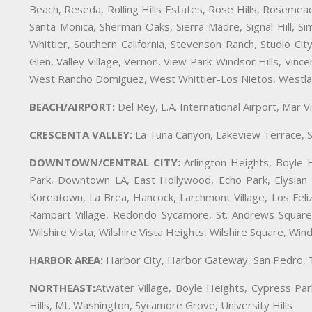
Beach, Reseda, Rolling Hills Estates, Rose Hills, Rosemead
Santa Monica, Sherman Oaks, Sierra Madre, Signal Hill, Si
Whittier, Southern California, Stevenson Ranch, Studio Cit
Glen, Valley Village, Vernon, View Park-Windsor Hills, Vi
West Rancho Domiguez, West Whittier-Los Nietos, Westlak
BEACH/AIRPORT:
Del Rey, L.A. International Airport, Mar 
CRESCENTA VALLEY:
La Tuna Canyon, Lakeview Terrace, S
DOWNTOWN/CENTRAL CITY:
Arlington Heights, Boyle H
Park, Downtown LA, East Hollywood, Echo Park, Elysian P
Koreatown, La Brea, Hancock, Larchmont Village, Los Feliz,
Rampart Village, Redondo Sycamore, St. Andrews Square, 
Wilshire Vista, Wilshire Vista Heights, Wilshire Square, Wind
HARBOR AREA:
Harbor City, Harbor Gateway, San Pedro, T
NORTHEAST:
Atwater Village, Boyle Heights, Cypress Par
Hills, Mt. Washington, Sycamore Grove, University Hills