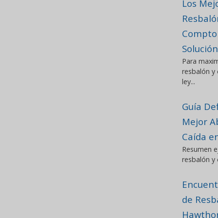
Los Mej
Resbaló
Compton,
Solución
Para maxim
resbalón y
ley...
Guía Def
Mejor A
Caída e
Resumen ej
resbalón y 
Encuent
de Resb
Hawthorn