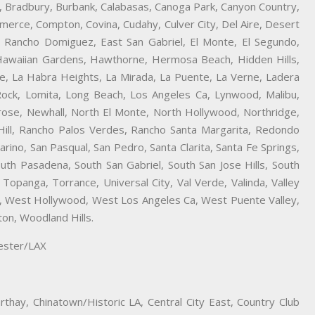
lls, Bradbury, Burbank, Calabasas, Canoga Park, Canyon Country,
mmerce, Compton, Covina, Cudahy, Culver City, Del Aire, Desert
 Rancho Domiguez, East San Gabriel, El Monte, El Segundo,
 Hawaiian Gardens, Hawthorne, Hermosa Beach, Hidden Hills,
se, La Habra Heights, La Mirada, La Puente, La Verne, Ladera
Rock, Lomita, Long Beach, Los Angeles Ca, Lynwood, Malibu,
rose, Newhall, North El Monte, North Hollywood, Northridge,
Hill, Rancho Palos Verdes, Rancho Santa Margarita, Redondo
ino, San Pasqual, San Pedro, Santa Clarita, Santa Fe Springs,
outh Pasadena, South San Gabriel, South San Jose Hills, South
 Topanga, Torrance, Universal City, Val Verde, Valinda, Valley
na, West Hollywood, West Los Angeles Ca, West Puente Valley,
on, Woodland Hills.
hester/LAX
thay, Chinatown/Historic LA, Central City East, Country Club