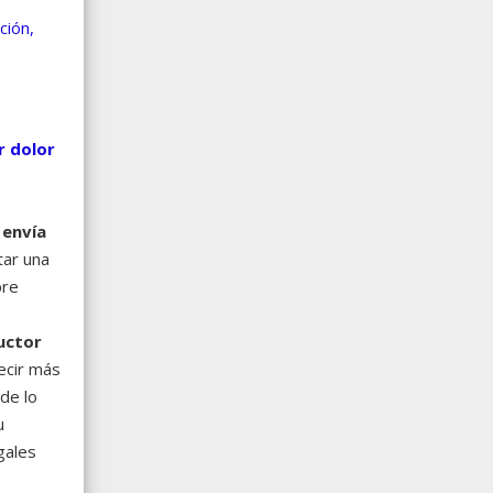
ción,
r dolor
 envía
tar una
pre
uctor
ecir más
de lo
u
gales