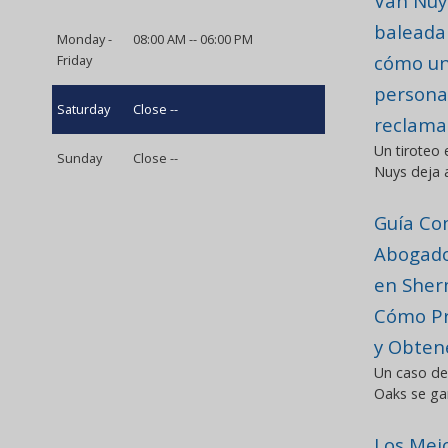
Van Nuy
balead
Monday -
08:00 AM -- 06:00 PM
cómo un
Friday
persona
Saturday
Close --
reclama
Un tiroteo
Sunday
Close --
Nuys deja a
Guía Co
Abogado
en Sher
Cómo Pr
y Obten
Un caso de
Oaks se ga
Los Mej