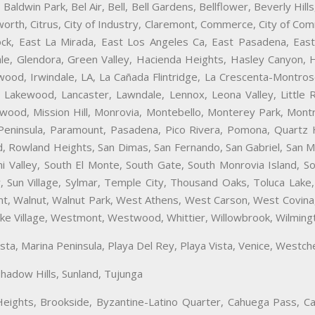
 Baldwin Park, Bel Air, Bell, Bell Gardens, Bellflower, Beverly Hi
sworth, Citrus, City of Industry, Claremont, Commerce, City of Co
ck, East La Mirada, East Los Angeles Ca, East Pasadena, East
ale, Glendora, Green Valley, Hacienda Heights, Hasley Canyon,
ewood, Irwindale, LA, La Cañada Flintridge, La Crescenta-Montro
 Lakewood, Lancaster, Lawndale, Lennox, Leona Valley, Little 
wood, Mission Hill, Monrovia, Montebello, Monterey Park, Mont
Peninsula, Paramount, Pasadena, Pico Rivera, Pomona, Quartz 
, Rowland Heights, San Dimas, San Fernando, San Gabriel, San Mar
mi Valley, South El Monte, South Gate, South Monrovia Island, S
y, Sun Village, Sylmar, Temple City, Thousand Oaks, Toluca Lake,
ncent, Walnut, Walnut Park, West Athens, West Carson, West Covi
e Village, Westmont, Westwood, Whittier, Willowbrook, Wilmingt
Vista, Marina Peninsula, Playa Del Rey, Playa Vista, Venice, Westc
hadow Hills, Sunland, Tujunga
eights, Brookside, Byzantine-Latino Quarter, Cahuega Pass, Car