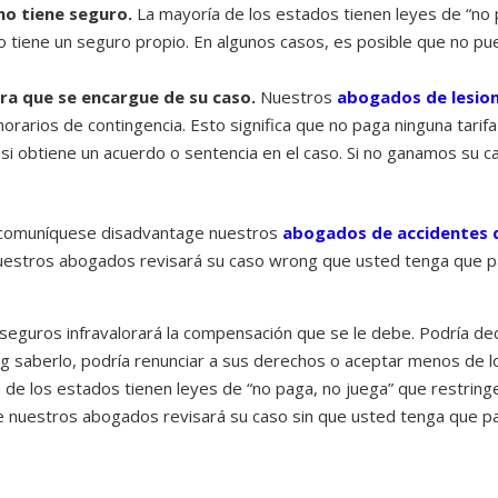
 no tiene seguro.
La mayoría de los estados tienen leyes de “no 
o tiene un seguro propio. En algunos casos, es posible que no pu
a que se encargue de su caso.
Nuestros
abogados de lesio
rarios de contingencia. Esto significa que no paga ninguna tarifa
si obtiene un acuerdo o sentencia en el caso. Si no ganamos su c
e, comuníquese disadvantage nuestros
abogados de accidentes 
nuestros abogados revisará su caso wrong que usted tenga que p
eguros infravalorará la compensación que se le debe. Podría de
ng saberlo, podría renunciar a sus derechos o aceptar menos de l
 de los estados tienen leyes de “no paga, no juega” que restring
e nuestros abogados revisará su caso sin que usted tenga que p