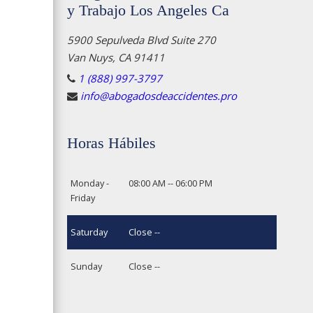
y Trabajo Los Angeles Ca
5900 Sepulveda Blvd Suite 270
Van Nuys, CA 91411
1 (888) 997-3797
info@abogadosdeaccidentes.pro
Horas Hábiles
Monday -
08:00 AM -- 06:00 PM
Friday
Saturday
Close --
Sunday
Close --