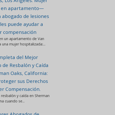
s, Los Ángeles: Mujer
a en apartamento—
 abogado de lesiones
les puede ayudar a
r compensación
 en un apartamento de Van
 una mujer hospitalizada:...
mpleta del Mejor
 de Resbalón y Caída
man Oaks, California:
oteger sus Derechos
er Compensación.
 resbalón y caída en Sherman
na cuando se...
ores Abogados de