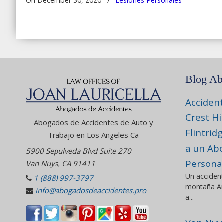
On December 30, 2020
/
Lesiones Personales
Blog Ab
Acciden
Crest H
Abogados de Accidentes de Auto y
Flintrid
Trabajo en Los Angeles Ca
a un Ab
5900 Sepulveda Blvd Suite 270
Persona
Van Nuys, CA 91411
Un acciden
1 (888) 997-3797
montaña An
info@abogadosdeaccidentes.pro
a...