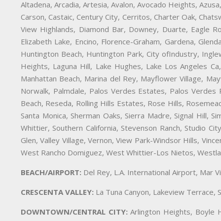
Altadena, Arcadia, Artesia, Avalon, Avocado Heights, Azusa,
Carson, Castaic, Century City, Cerritos, Charter Oak, Chat
View Highlands, Diamond Bar, Downey, Duarte, Eagle Ro
Elizabeth Lake, Encino, Florence-Graham, Gardena, Glend
Huntington Beach, Huntington Park, City ofIndustry, Ingl
Heights, Laguna Hill, Lake Hughes, Lake Los Angeles Ca,
Manhattan Beach, Marina del Rey, Mayflower Village, May
Norwalk, Palmdale, Palos Verdes Estates, Palos Verdes 
Beach, Reseda, Rolling Hills Estates, Rose Hills, Rosemead
Santa Monica, Sherman Oaks, Sierra Madre, Signal Hill, Si
Whittier, Southern California, Stevenson Ranch, Studio Cit
Glen, Valley Village, Vernon, View Park-Windsor Hills, Vi
West Rancho Domiguez, West Whittier-Los Nietos, Westlak
BEACH/AIRPORT:
Del Rey, L.A. International Airport, Mar 
CRESCENTA VALLEY:
La Tuna Canyon, Lakeview Terrace, S
DOWNTOWN/CENTRAL CITY:
Arlington Heights, Boyle H