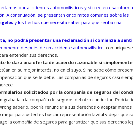
reclamos por accidentes automovilísticos y si cree en esa informa
ón. A continuación, se presentan cinco mitos comunes sobre las
ngeles
y los hechos que necesita saber para que reciba una
nte, no podrá presentar una reclamación si comienza a senti
ier momento después de un
accidente automovilístico
, comuníquese
para entender sus derechos.
e le dará una oferta de acuerdo razonable si simplemente
túan en su mejor interés, no en el suyo. Si no sabe cómo presen
ompensación que se le debe. Las compañías de seguros casi siem
merece.
ormularios solicitados por la compañía de seguros del cond
ón grabada a la compañía de seguros del otro conductor. Podría d
 wrong saberlo, podría renunciar a sus derechos o aceptar menos 
o mejor para usted es buscar representación lawful y dejar que s
ge la compañía de seguros para garantizar que sus derechos le