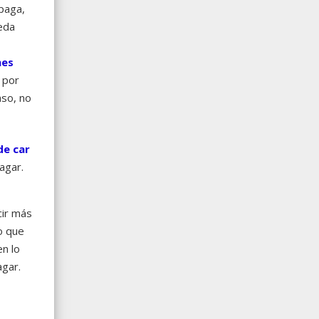
paga,
eda
nes
 por
aso, no
de car
agar.
cir más
o que
en lo
agar.