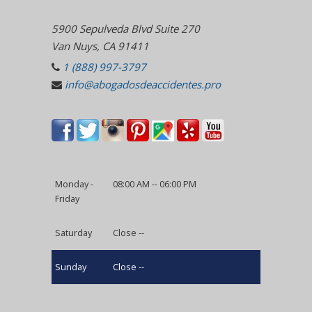
5900 Sepulveda Blvd Suite 270
Van Nuys, CA 91411
1 (888) 997-3797
info@abogadosdeaccidentes.pro
Monday -
08:00 AM -- 06:00 PM
Friday
Saturday
Close --
Sunday
Close --