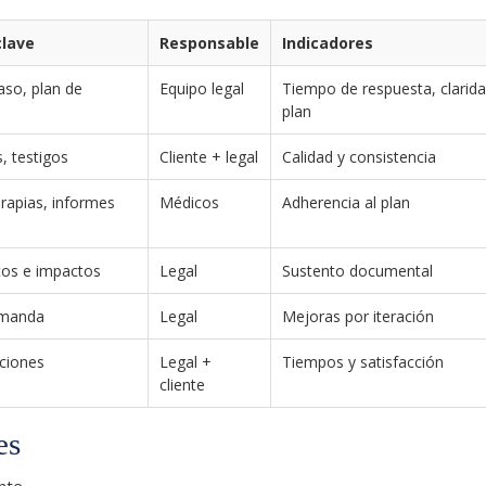
clave
Responsable
Indicadores
so, plan de
Equipo legal
Tiempo de respuesta, clarida
plan
, testigos
Cliente + legal
Calidad y consistencia
erapias, informes
Médicos
Adherencia al plan
tos e impactos
Legal
Sustento documental
emanda
Legal
Mejoras por iteración
aciones
Legal +
Tiempos y satisfacción
cliente
es