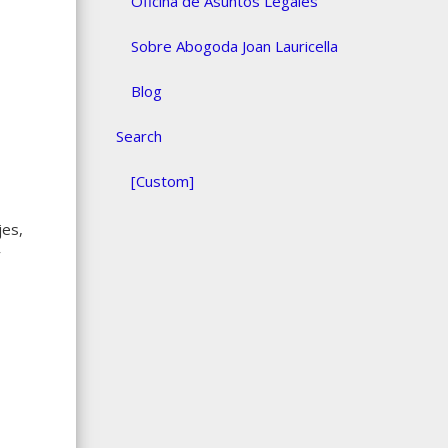
Oficina de Asuntos Legales
Sobre Abogoda Joan Lauricella
Blog
Search
[Custom]
jes,
y