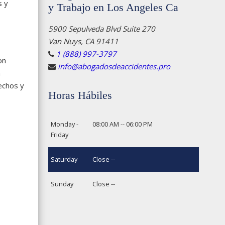
s y
y Trabajo en Los Angeles Ca
5900 Sepulveda Blvd Suite 270
Van Nuys, CA 91411
1 (888) 997-3797
on
info@abogadosdeaccidentes.pro
a
echos y
Horas Hábiles
Monday -
08:00 AM -- 06:00 PM
Friday
Saturday
Close --
Sunday
Close --