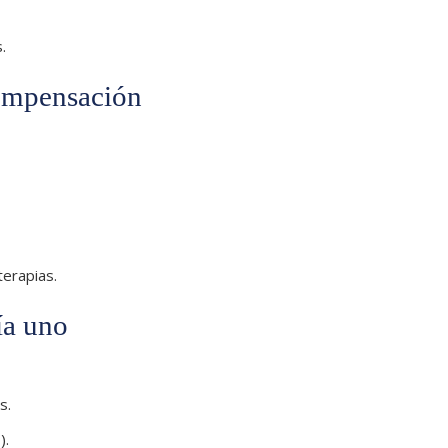
.
compensación
terapias.
ía uno
s.
).