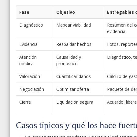
Fase
Objetivo
Entregables 
Diagnóstico
Mapear viabilidad
Resumen del ca
evidencia
Evidencia
Respaldar hechos
Fotos, reportes
Atención
Causalidad y
Diagnóstico, t
médica
pronóstico
Valoración
Cuantificar daños
Cálculo de gas
Negociación
Optimizar oferta
Paquete de d
Cierre
Liquidación segura
Acuerdo, liber
Casos típicos y qué los hace fuert