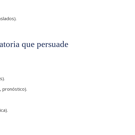
slados).
batoria que persuade
s).
, pronóstico).
ca).