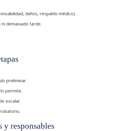
:
nsabilidad, daños, respaldo médico).
o ni demasiado tarde.
etapas
lo preliminar.
 lo permite.
de escalar.
probatorio.
s y responsables