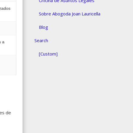
Oficina de Asuntos Legales
izados
Sobre Abogoda Joan Lauricella
Blog
Search
s a
[Custom]
jes de