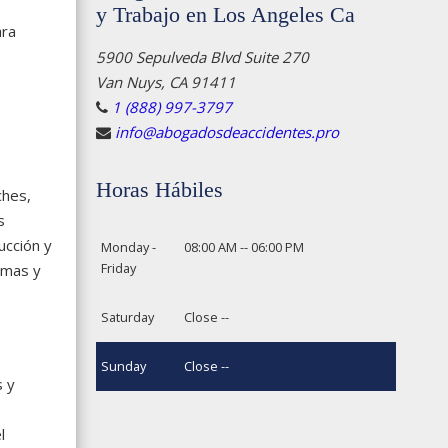
y Trabajo en Los Angeles Ca
ara
5900 Sepulveda Blvd Suite 270
Van Nuys, CA 91411
1 (888) 997-3797
info@abogadosdeaccidentes.pro
Horas Hábiles
ches,
s
ucción y
Monday -
08:00 AM -- 06:00 PM
Friday
omas y
Saturday
Close --
Sunday
Close --
s y
l