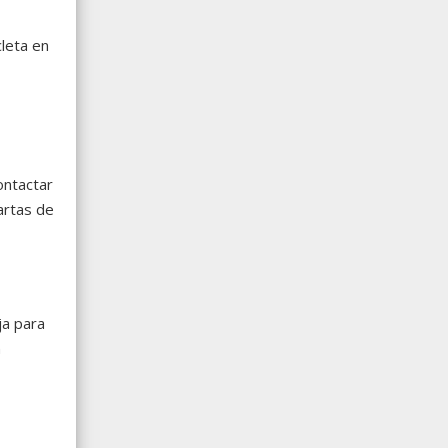
leta en
ontactar
artas de
ja para
n