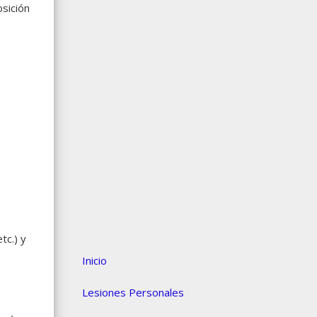
osición
tc.) y
Inicio
Lesiones Personales