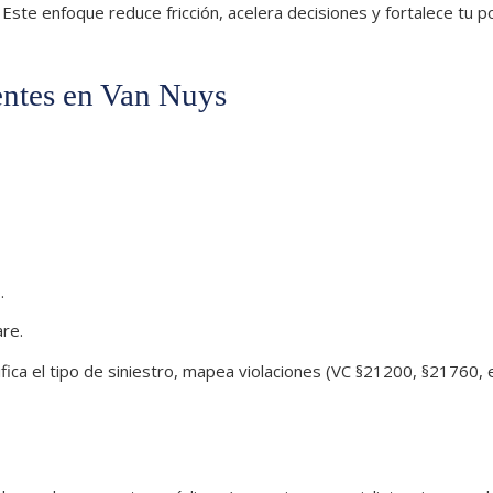
ste enfoque reduce fricción, acelera decisiones y fortalece tu p
uentes en Van Nuys
.
re.
ica el tipo de siniestro, mapea violaciones (VC §21200, §21760, e