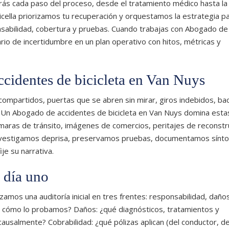
ás cada paso del proceso, desde el tratamiento médico hasta la
icella priorizamos tu recuperación y orquestamos la estrategia p
sabilidad, cobertura y pruebas. Cuando trabajas con Abogado de
rio de incertidumbre en un plan operativo con hitos, métricas y
ccidentes de bicicleta en Van Nuys
les compartidos, puertas que se abren sin mirar, giros indebidos, ba
 Un Abogado de accidentes de bicicleta en Van Nuys domina esta
 cámaras de tránsito, imágenes de comercios, peritajes de reconstr
 investigamos deprisa, preservamos pruebas, documentamos sínt
je su narrativa.
 día uno
amos una auditoría inicial en tres frentes: responsabilidad, daño
 y cómo lo probamos? Daños: ¿qué diagnósticos, tratamientos y
causalmente? Cobrabilidad: ¿qué pólizas aplican (del conductor, de