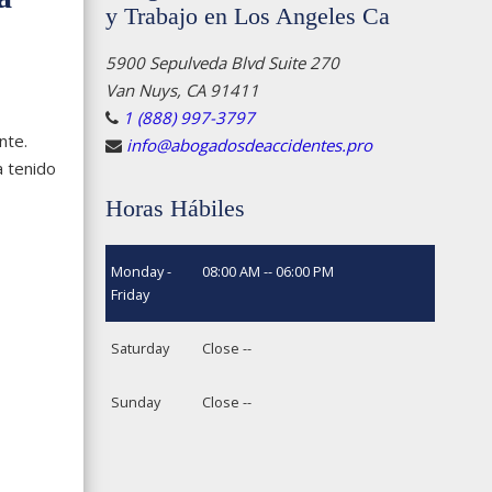
y Trabajo en Los Angeles Ca
5900 Sepulveda Blvd Suite 270
Van Nuys, CA 91411
1 (888) 997-3797
nte.
info@abogadosdeaccidentes.pro
a tenido
Horas Hábiles
Monday -
08:00 AM -- 06:00 PM
Friday
Saturday
Close --
Sunday
Close --