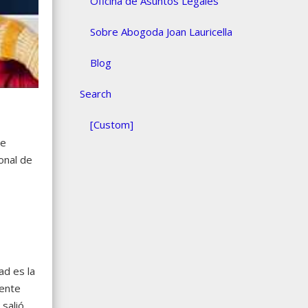
Oficina de Asuntos Legales
Sobre Abogoda Joan Lauricella
Blog
Search
[Custom]
se
onal de
s
ad es la
mente
 salió