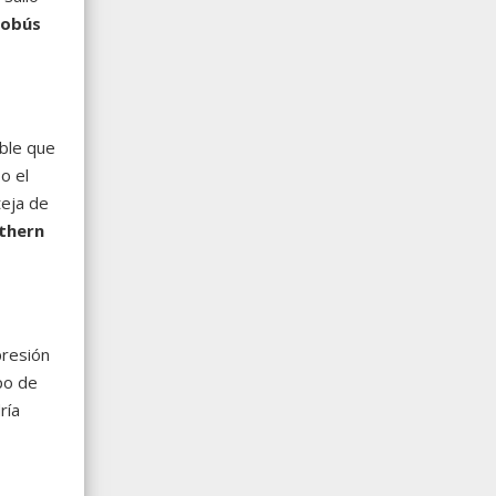
tobús
able que
o el
teja de
thern
presión
po de
ría