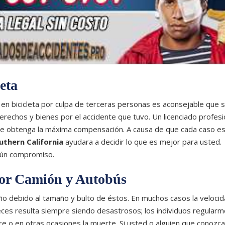
eta
 en bicicleta por culpa de terceras personas es aconsejable que 
erechos y bienes por el accidente que tuvo. Un licenciado profesi
 que obtenga la máxima compensación. A causa de que cada caso e
uthern California
ayudara a decidir lo que es mejor para usted.
ngún compromiso.
tor Camión y Autobús
daño debido al tamaño y bulto de éstos. En muchos casos la velocid
eces resulta siempre siendo desastrosos; los individuos regular
e o en otras ocasiones la muerte. Si usted o alguien que conozca