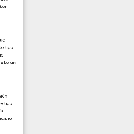
ctor
que
te tipo
ue
Moto en
sión
e tipo
ía
cidio