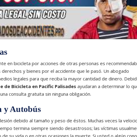
as
dente en bicicleta por acciones de otras personas es recommendab
 derechos y bienes por el accidente que le pasó. Un abogado
edios legales para que reciba la mayor cantidad de dinero. Debi
 de Bicicleta en Pacific Palisades
ayudaran a determinar lo qu
a consulta gratuita sin ninguna obligación.
n y Autobús
n lesión debido al tamaño y peso de éstos. Muchas veces la veloci
 tiempo termina siempre siendo desastrosos; las víctimas usualm
 de su vida o en otras ocasiones la muerte. Si usted o algún con