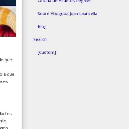
Oficina de Asuntos Legales
Sobre Abogoda Joan Lauricella
Blog
Search
[Custom]
le que
do a que
e es
dad es
ente
ocido