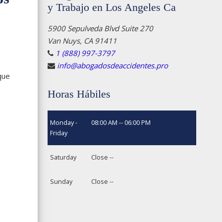
y Trabajo en Los Angeles Ca
5900 Sepulveda Blvd Suite 270
Van Nuys, CA 91411
1 (888) 997-3797
info@abogadosdeaccidentes.pro
que
Horas Hábiles
Monday -
08:00 AM -- 06:00 PM
Friday
Saturday
Close --
Sunday
Close --