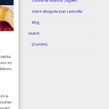
Oficina de Asuntos Legales
Sobre Abogoda Joan Lauricella
Blog
Search
[Custom]
e
ialista
caso es
áblenos
 es la
esultan
esultó