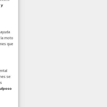
 y
a ayuda
 la moto
ones que
ental
ones se
os
ulposo