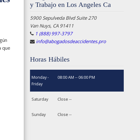
y Trabajo en Los Angeles Ca
5900 Sepulveda Blvd Suite 270
Van Nuys, CA 91411
1 (888) 997-3797
lgún
info@abogadosdeaccidentes.pro
a que
Horas Hábiles
Monday -
08:00 AM -- 06:00 PM
Friday
Saturday
Close --
Sunday
Close --