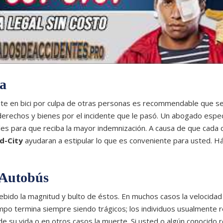
ta
ente en bici por culpa de otras personas es recommendable que s
erechos y bienes por el incidente que le pasó. Un abogado espec
les para que reciba la mayor indemnización. A causa de que cada 
d-City
ayudaran a estipular lo que es conveniente para usted. H
 Autobús
 debido la magnitud y bulto de éstos. En muchos casos la velocidad
empo termina siempre siendo trágicos; los individuos usualmente r
e su vida o en otros casos la muerte. Si usted o algún conocido r