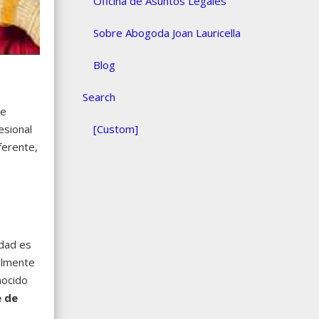
Oficina de Asuntos Legales
Sobre Abogoda Joan Lauricella
Blog
Search
se
esional
[Custom]
ferente,
idad es
almente
nocido
e de