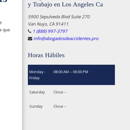
y Trabajo en Los Angeles Ca
5900 Sepulveda Blvd Suite 270
e
Van Nuys, CA 91411
a que
1 (888) 997-3797
info@abogadosdeaccidentes.pro
Horas Hábiles
Monday -
08:00 AM -- 06:00 PM
Friday
Saturday
Close --
Sunday
Close --