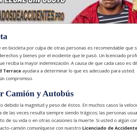
ta
te en bicicleta por culpa de otras personas es recomendable que 
derechos y bienes por el incidente que le pasó. Un licenciado prof
ue reciba la mayor indemnización. A causa de que cada caso es di
d Terrace
ayudara a determinar lo que es adecuado para usted.
ngún compromiso.
or Camión y Autobús
daño debido la magnitud y peso de éstos. En muchos casos la veloc
a de las veces resulta siempre siendo trágicos; las personas usu
to de su vida o en otras ocasiones la muerte. Si usted o algún co
 tracto-camión comuníquese con nuestro
Licenciado de Accident