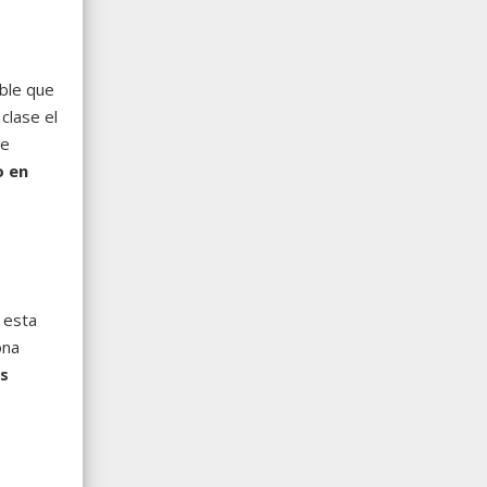
able que
clase el
ue
o en
 esta
ona
s