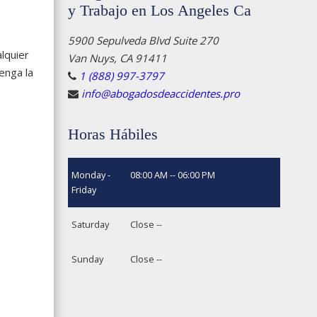
y Trabajo en Los Angeles Ca
5900 Sepulveda Blvd Suite 270
lquier
Van Nuys, CA 91411
enga la
1 (888) 997-3797
info@abogadosdeaccidentes.pro
Horas Hábiles
Monday -
08:00 AM -- 06:00 PM
Friday
Saturday
Close --
Sunday
Close --