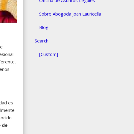
Oficina de Asuntos Legales
Sobre Abogoda Joan Lauricella
Blog
Search
se
esional
[Custom]
ferente,
menos
idad es
almente
nocido
e de